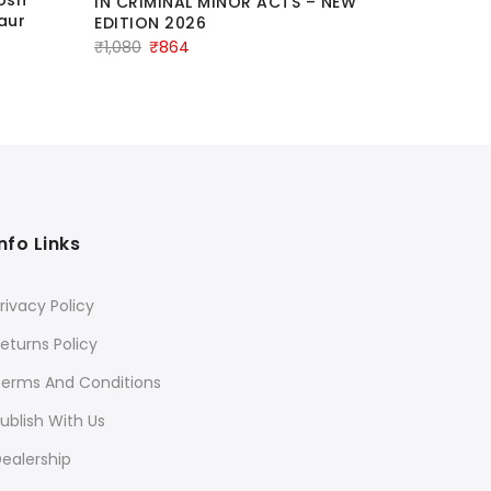
IN CRIMINAL MINOR ACTS – NEW
Edition
aur
EDITION 2026
Ori
₹
1,800
₹
1
Original
Current
₹
1,080
₹
864
pri
price
price
was
was:
is:
₹1,
₹1,080.
₹864.
Info Links
rivacy Policy
eturns Policy
Terms And Conditions
ublish With Us
ealership