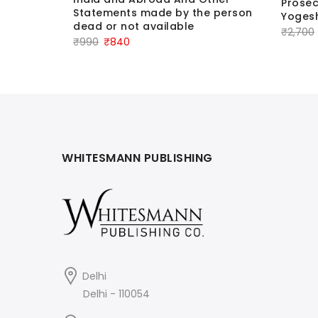
Prosec
Statements made by the person
Yogesh
dead or not available
₹
2,700
Original
Current
₹
990
₹
840
price
price
was:
is:
₹990.
₹840.
WHITESMANN PUBLISHING
Delhi
Delhi - 110054