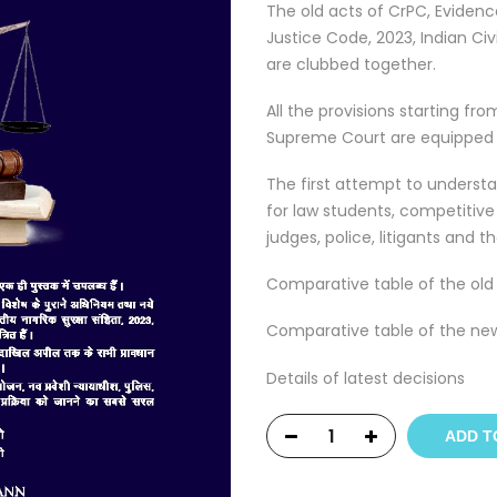
The old acts of CrPC, Eviden
Justice Code, 2023, Indian Ci
are clubbed together.
All the provisions starting fr
Supreme Court are equipped 
The first attempt to understa
for law students, competitive
judges, police, litigants and t
Comparative table of the old
Comparative table of the new
Details of latest decisions
ADD T