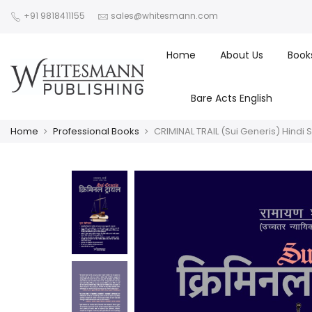
+91 9818411155
sales@whitesmann.com
Home
About Us
Book
Bare Acts English
Home
Professional Books
CRIMINAL TRAIL (Sui Generis) Hindi