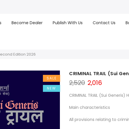
s
Become Dealer
Publish With Us
Contact Us
B
 Second Edition 2026
CRIMINAL TRAIL (Sui Gen
SALE
Original
Current
2,520
2,016
price
price
NEW
was:
is:
CRIMINAL TRAIL (Sui Generis) 
₹2,520.
₹2,016.
Main characteristics
All provisions relating to crimi