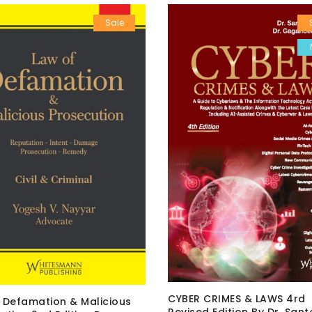
Sale
CYBER CRIMES & LAWS 4rd
 Defamation & Malicious
Revised Edition By Dr. San