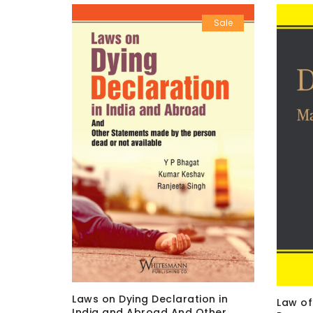
Sale
Sale
Laws on Dying Declaration in
Civil
Law of
India and Abroad And Other