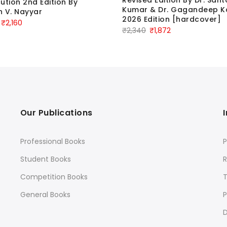
ution 2nd Edition By
Kumar & Dr. Gagandeep K
 V. Nayyar
2026 Edition [hardcover]
Original
Current
₹
2,160
Original
Current
₹
2,340
₹
1,872
price
price
price
price
was:
is:
was:
is:
₹2,700.
₹2,160.
₹2,340.
₹1,872.
Our Publications
Professional Books
P
Student Books
R
Competition Books
General Books
P
D