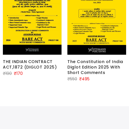
THE INDIAN CONTRACT
The Constitution of India
ACT,1872 (DIGLOT 2025)
Diglot Edition 2025 With
Short Comments
Original
Current
₹
190
₹
170
Original
Current
₹
550
₹
495
price
price
price
price
was:
is:
was:
is:
₹190.
₹170.
₹550.
₹495.