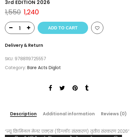
3rd EDITION 2026
Original
Current
1,550
1,240
price
price
was:
is:
ADD TO CART
₹1,550.
₹1,240.
Delivery & Return
SKU:
9788119725557
Category:
Bare Acts Diglot
Description
Additional information
Reviews (0)
“न्यू क्रिमिनल मेजर एक्ट्स (डिग्लॉट संस्करण) तृतीय संस्करण 2026”